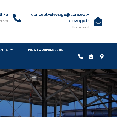
6 75
concept-elevage@concept-
elevage.fr
lient
Boite mail
ENTS
NOS FOURNISSEURS