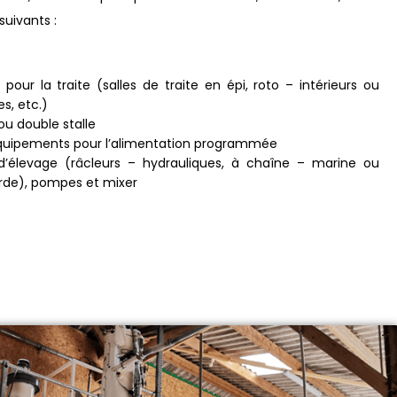
uivants :
pour la traite (salles de traite en épi, roto – intérieurs ou
es, etc.)
ou double stalle
quipements pour l’alimentation programmée
’élevage (râcleurs – hydrauliques, à chaîne – marine ou
orde), pompes et mixer